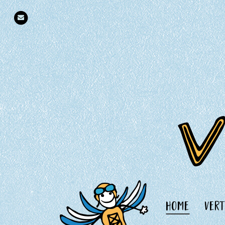
home
ver