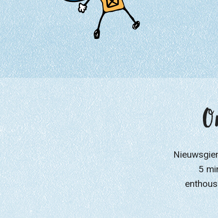
O
Nieuwsgieri
5 mi
enthousi