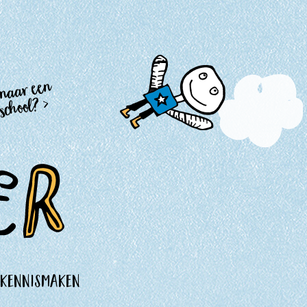
 naar een
school? >
kennismaken