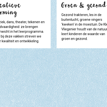
reatieve
Groen & gezond
orming
Gezond trakteren, les in de
buitenlucht, groene vingers
iek, dans, theater, tekenen en
'kweken' in de moestuin. De Kl
dvaardigheid: ze brengen
Vliegenier houdt van de natuu
nwicht in het leerprogramma.
leert kinderen de waarde van
 bij deze vakken streven we
groen en gezond.
 kwaliteit en ontwikkeling.