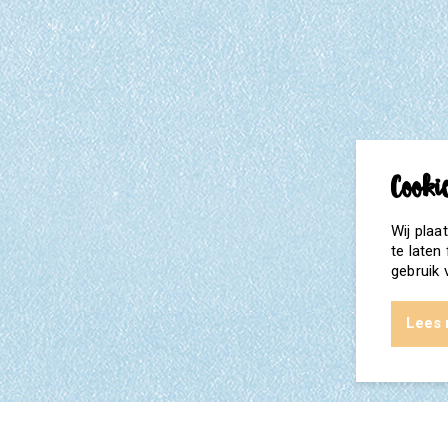
Wij plaa
te laten
gebruik 
Lees