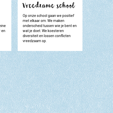
Vreedzame school
Op onze school gaan we positief
met elkaar om. We maken
eine
onderscheid tussen wie je bent en
r en
wat je doet. We koesteren
diversiteit en lossen conflicten
vreedzaam op.