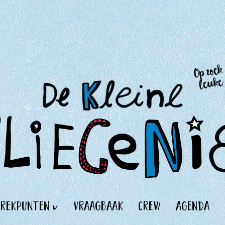
Op zoek
leuke 
trekpunten
vraagbaak
crew
agenda
v